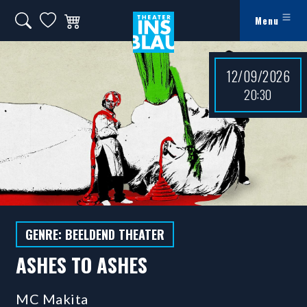
Ga naar hoofdinhoud
Search on website
My favorites
Winkelwagen
Menu
Theater Ins Blau - Theater in Leiden
12/09/2026
20:30
GENRE: BEELDEND THEATER
ASHES TO ASHES
MC Makita