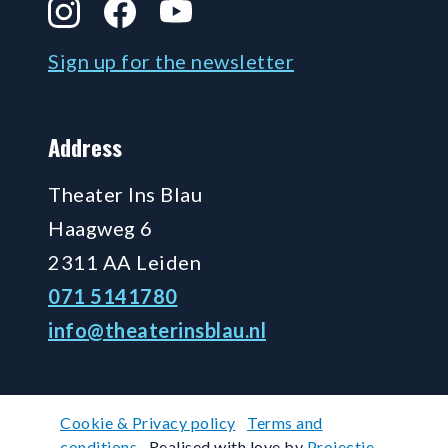
Instagram
Facebook
YouTube
Sign up for the newsletter
Address
Theater Ins Blau
Haagweg 6
2311 AA Leiden
071 5141780
info@theaterinsblau.nl
Cookie & Privacy policy
Terms and
conditions
Realised with love by
Projectie