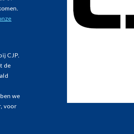
 komen.
onze
ij CJP.
t de
ald
bben we
r, voor