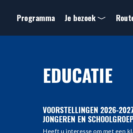
Ga naar hoofdinhoud
Programma
Je bezoek
Rout
Educatie
EDUCATIE
VOORSTELLINGEN 2026-202
JONGEREN EN SCHOOLGROE
Heeft u interesse om met een kl