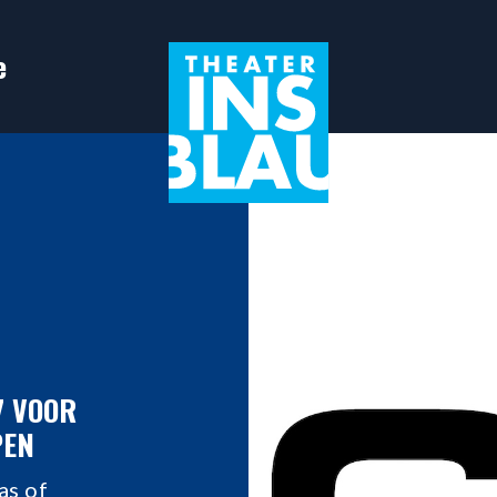
e
7 VOOR
PEN
as of