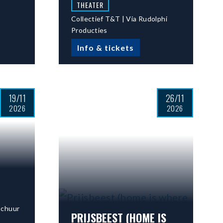
THEATER
Collectief T&T | Via Rudolphi
Producties
Info & tickets
19/11
26/11
2026
2026
schuur
PRIJSBEEST (HOME IS