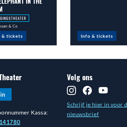
ELEPHANT IN THE
M
GINGSTHEATER
usan & Co
 & tickets
Info & tickets
Theater
Volg ons
Instagram
Facebook
YouTube
in
Schrijf je hier in voor 
oonnummer Kassa:
nieuwsbrief
5141780