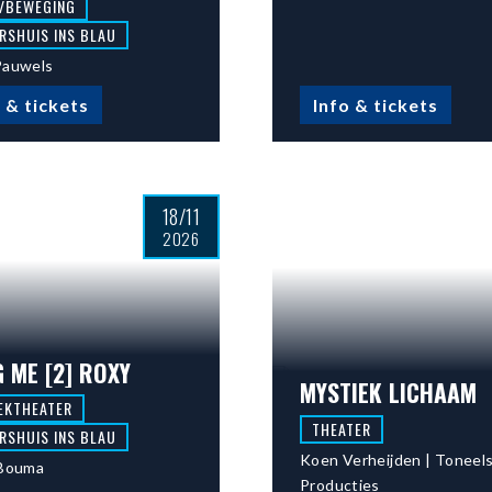
/BEWEGING
RSHUIS INS BLAU
Pauwels
 & tickets
Info & tickets
18/11
2026
 ME [2] ROXY
MYSTIEK LICHAAM
EKTHEATER
THEATER
RSHUIS INS BLAU
Koen Verheijden | Toneel
 Bouma
Producties