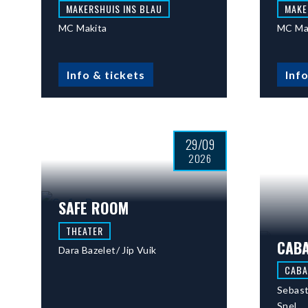
MAKERSHUIS INS BLAU
MAKE
MC Makita
MC Ma
Info & tickets
Info
29/09
2026
SAFE ROOM
THEATER
CAB
Dara Bazelet/ Jip Vuik
CABA
Sebast
Snel