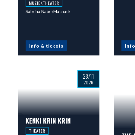
MUZIEKTHEATER
Sabrina NaberMacnack
Info & tickets
Info
28/11
2026
KENKI KRIN KRIN
THEATER