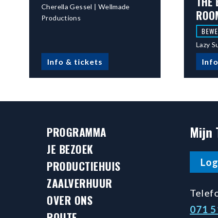
THE 
Cherella Gessel | Wellmade
ROO
Productions
BEWE
Lazy S
Info & tickets
Info
Mijn 
PROGRAMMA
JE BEZOEK
Log
PRODUCTIEHUIS
ZAALVERHUUR
Telef
OVER ONS
071 
ROUTE