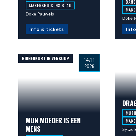
DANS
MAKERSHUIS INS BLAU
MAKE
Doke Pauwels
Doke 
Info & tickets
Info
BINNENKORT IN VERKOOP
14/11
2026
DRAG
MUZI
MIJN MOEDER IS EEN
MAKE
MENS
Sytze