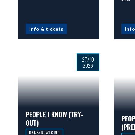
Info & tickets
Info
27/10
2026
PEOPLE I KNOW (TRY-
PEOP
OUT)
(PRE
DANS/BEWEGING