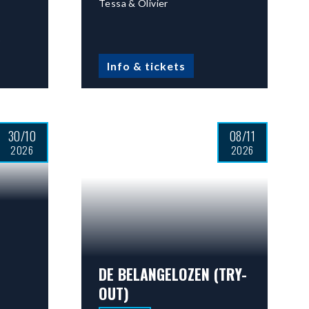
Tessa & Olivier
r
Info & tickets
30/10
08/11
2026
2026
DE BELANGELOZEN (TRY-
OUT)