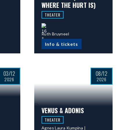
WHERE THE HURT IS)
THEATER
Ruth Bruyneel
Info & tickets
03/12
08/12
2026
2026
VENUS & ADONIS
THEATER
Agnes Laura Kumpina |