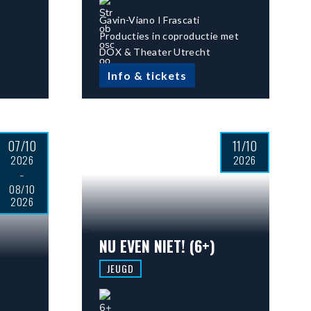
Gavin-Viano I Frascati
Producties in coproductie met
DOX & Theater Utrecht
Info & tickets
07/10
11/10
2026
2026
-
08/10
2026
NU EVEN NIET! (6+)
JEUGD