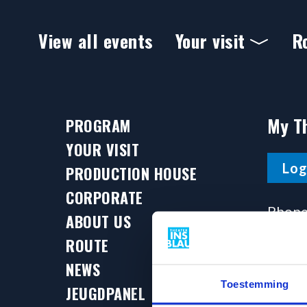
Ga naar hoofdinhoud
View all events
Your visit
R
Ashes to Ashes
My T
PROGRAM
YOUR VISIT
Log
PRODUCTION HOUSE
CORPORATE
Phone
ABOUT US
071 
ROUTE
NEWS
Reachab
Toestemming
17 :00 
JEUGDPANEL
of a sh