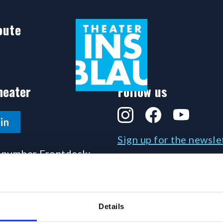
oute
heater
Follow us
Instagram
Facebook
YouTube
in
Sign up for the newsle
number Frontdesk:
5141780
le on business-days 13:00 -
Details
and one hour before the start
ow