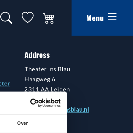
Search on website
My favorites
Winkelwagen
Menu
Address
Theater Ins Blau
Haagweg 6
tter
2311 AA Leiden
071 5141780
info@theaterinsblau.nl
Over