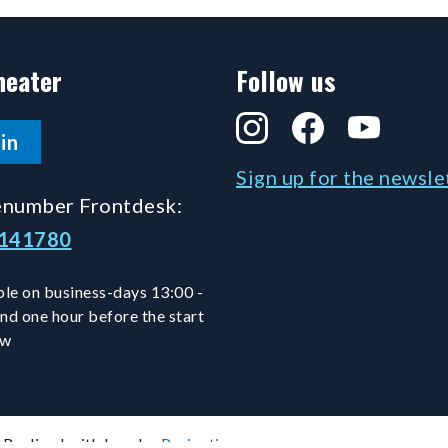
heater
Follow us
Instagram
Facebook
YouTube
in
Sign up for the newsle
number Frontdesk:
5141780
le on business-days 13:00 -
and one hour before the start
ow
Realised with love by
Projectie