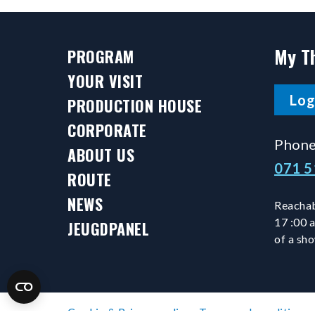
My T
PROGRAM
YOUR VISIT
Log
PRODUCTION HOUSE
CORPORATE
Phone
ABOUT US
071 
ROUTE
NEWS
Reachab
17 :00 
JEUGDPANEL
of a sh
Cookie & Privacy policy
Terms and conditions