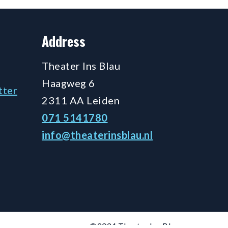
Address
Theater Ins Blau
Haagweg 6
tter
2311 AA Leiden
071 5141780
info@theaterinsblau.nl
©2024 Theater Ins Blau