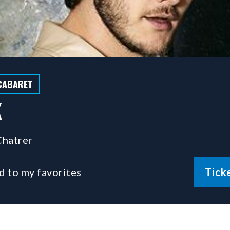
CABARET
K
hatrer
d to my favorites
Tick