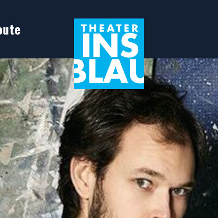
oute
in Leiden