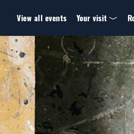
Ga naar hoofdinhoud
View all events
Your visit
R
Theater Ins Blau - Theater 