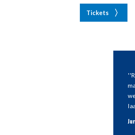
Tickets
''
ma
we
la
Ju