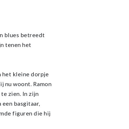
en blues betreedt
jn tenen het
n het kleine dorpje
 hij nu woont. Ramon
te zien. In zijn
n een basgitaar,
mde figuren die hij