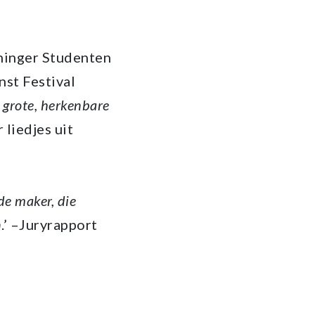
oninger Studenten
nst Festival
grote, herkenbare
 liedjes uit
de maker, die
n
.’ –Juryrapport