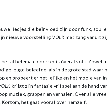
uwe liedjes die beïnvloed zijn door funk, soul 
ijn nieuwe voorstelling
VOLK
met zang vanuit zi
het al helemaal door: er is óveral volk. Zowel i
adige jeugd beleefde, als in de grote stad waar
op en probeert er het lelijke en het mooie van in 
VOLK
krijgt zijn fantasie vrij spel aan de hand va
oop muziek, grappen en verhalen. Over alle vree
. Kortom, het gaat vooral over hemzelf.