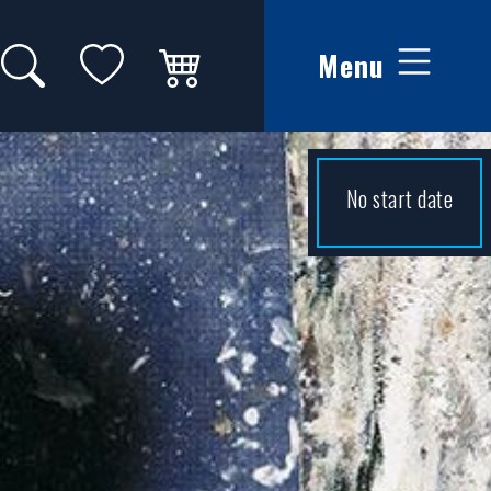
Search on website
My favorites
Winkelwagen
Menu
No start date