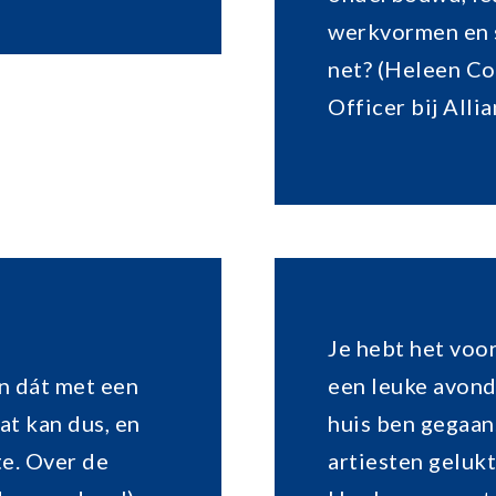
werkvormen en s
net? (Heleen C
Officer bij Alli
,
Je hebt het voor
n dát met een
een leuke avond
t kan dus, en
huis ben gegaan.
te. Over de
artiesten gelukt