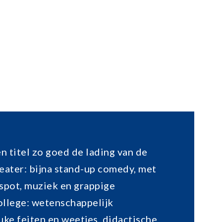
n titel zo goed de lading van de
heater: bijna stand-up comedy, met
fspot, muziek en grappige
ollege: wetenschappelijk
ke feiten en weetjes, didactische