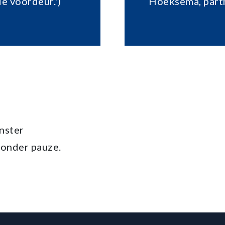
e voordeur.')
Hoeksema, part
unster
zonder pauze.