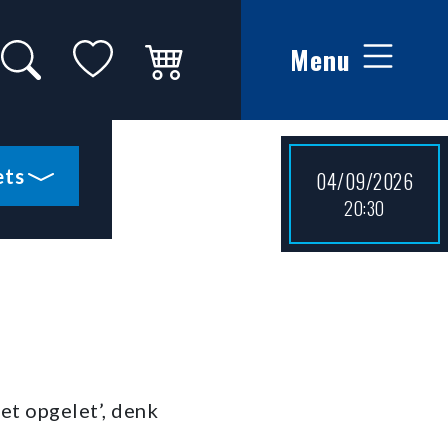
Search on website
My favorites
Winkelwagen
Menu
ets
04/09/2026
20:30
iet opgelet’, denk