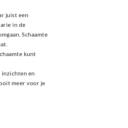
r juist een
arie in de
r omgaan. Schaamte
at.
 schaamte kunt
 inzichten en
ooit meer voor je