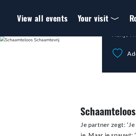
GENRE: 
Ga naar hoofdinhoud
SCH
View all events
Your visit
R
Aukje N
Theater Ins Blau - Theater 
Ad
Schaamteloos
Je partner zegt: ‘J
je. Maar je snauwt