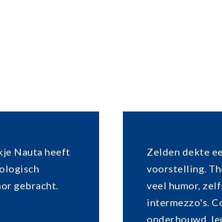
kje Nauta heeft
Zelden dekte ee
hologisch
voorstelling. T
mor gebracht.
veel humor, zel
intermezzo's. C
onderbouwd, leu