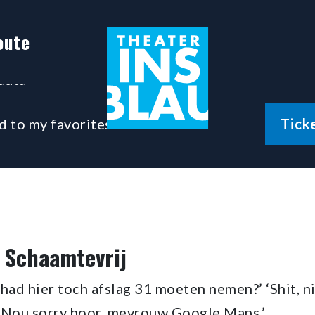
THEATERCOLLEGE
AAMTELOOS SCHAAMTEVRIJ
oute
auta
in Leiden
d to my favorites
Tick
 Schaamtevrij
e had hier toch afslag 31 moeten nemen?’ ‘Shit, n
: ‘Nou sorry hoor, mevrouw Google Maps.’