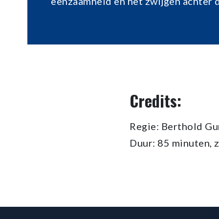
eenzaamheid en het zwijgen achter d
Credits:
Regie: Berthold G
Duur: 85 minuten, 