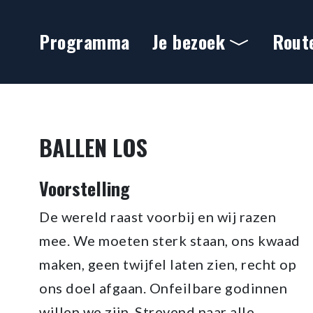
Ga naar hoofdinhoud
Programma
Je bezoek
Rout
Ballen Los
BALLEN LOS
Voorstelling
De wereld raast voorbij en wij razen
mee. We moeten sterk staan, ons kwaad
maken, geen twijfel laten zien, recht op
ons doel afgaan. Onfeilbare godinnen
willen we zijn. Strevend naar alle