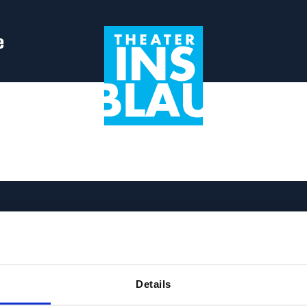
e
Theater
Volg ons
Instagram
Facebook
YouTube
in
Details
Schrijf je hier in voor 