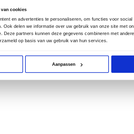
oonnummer Kassa:
nieuwsbrief
 van cookies
5141780
ent en advertenties te personaliseren, om functies voor social
. Ook delen we informatie over uw gebruik van onze site met on
aar op werkdagen van 13.00
e. Deze partners kunnen deze gegevens combineren met andere i
0 uur en een uur voor
erzameld op basis van uw gebruik van hun services.
 van de voorstelling.
Aanpassen
n
Gerealiseerd met liefde voor theater door
Projectie