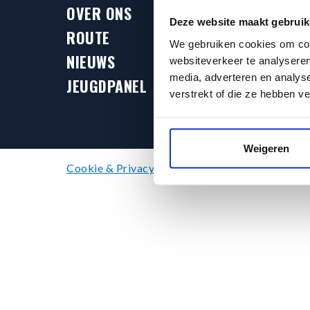
Telef
OVER ONS
Deze website maakt gebruik
071 
ROUTE
We gebruiken cookies om cont
NIEUWS
websiteverkeer te analyseren
Bereikb
media, adverteren en analys
tot 17.0
JEUGDPANEL
verstrekt of die ze hebben v
aanvang
Weigeren
Cookie & Privacy policy
Algemene voorwaarde