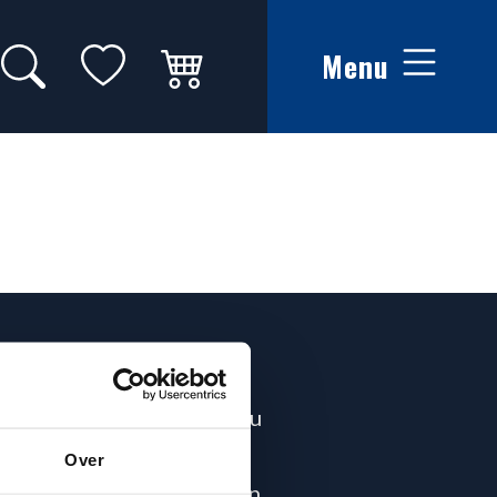
Zoeken op website
Mijn favorieten
Winkelwagen
Menu
Adres
Theater Ins Blau
Haagweg 6
Over
de
2311 AA Leiden