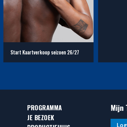
Start Kaartverkoop seizoen 26/27
read_more: Start Kaartverkoop seizoen 26/27
read_more
Mijn 
PROGRAMMA
JE BEZOEK
Log