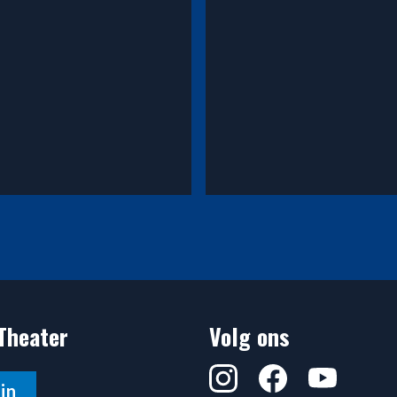
: Jongerenproject Theater Na de Dam
read_more: Doe mee en 
Theater
Volg ons
Instagram
Facebook
YouTube
in