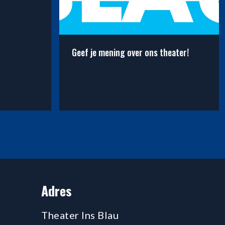
Geef je mening over ons theater!
verklaar je liefde aan de Leidse cultuur!
read_more: Geef je mening over on
Adres
Theater Ins Blau