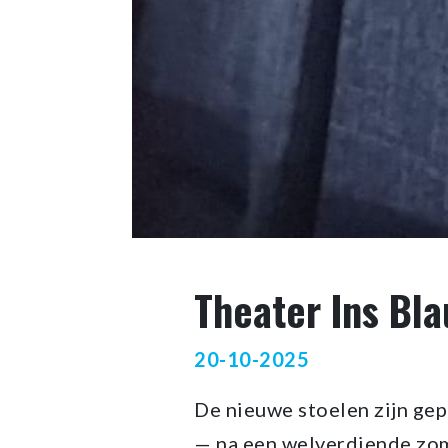
Theater Ins Bla
20-10-2025
De nieuwe stoelen zijn gep
— na een welverdiende zom