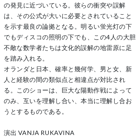
の発見に近づいている。彼らの衝突や誤解
は、その公式が大いに必要とされていること
を示す最良の論拠となる。明るい蛍光灯の下
でもディスコの照明の下でも、この4人の大胆
不敵な数学者たちは文化的誤解の地雷原に足
を踏み入れる。
オランダと日本、確率と幾何学、男と女、新
人と経験の間の類似点と相違点が対比され
る。このショーは、巨大な陽動作戦によって
のみ、互いを理解し合い、本当に理解し合お
うとするものである。
演出 VANJA RUKAVINA