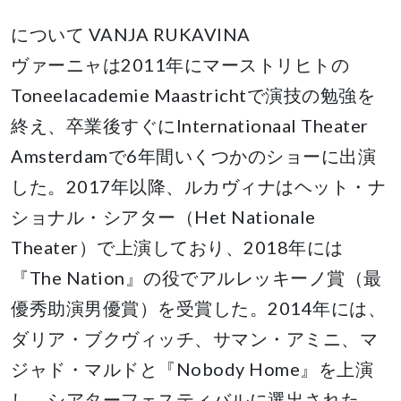
について VANJA RUKAVINA
ヴァーニャは2011年にマーストリヒトの
Toneelacademie Maastrichtで演技の勉強を
終え、卒業後すぐにInternationaal Theater
Amsterdamで6年間いくつかのショーに出演
した。2017年以降、ルカヴィナはヘット・ナ
ショナル・シアター（Het Nationale
Theater）で上演しており、2018年には
『The Nation』の役でアルレッキーノ賞（最
優秀助演男優賞）を受賞した。2014年には、
ダリア・ブクヴィッチ、サマン・アミニ、マ
ジャド・マルドと『Nobody Home』を上演
し、シアターフェスティバルに選出された。