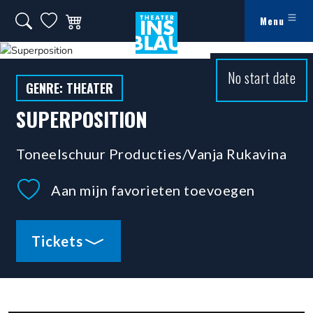
Ga naar hoofdinhoud
Zoeken op website
Mijn favorieten
Winkelwagen
Menu
Theater Ins Blau - Theater in Leiden
No start date
GENRE: THEATER
SUPERPOSITION
Toneelschuur Producties/Vanja Rukavina
Aan mijn favorieten toevoegen
Tickets