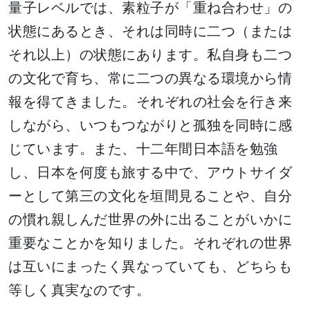
量子レベルでは、素粒子が「重ね合わせ」の
状態にあるとき、それは同時に二つ（または
それ以上）の状態にあります。私自身も二つ
の文化で育ち、常に二つの異なる環境から情
報を得てきました。それぞれの社会を行き来
しながら、いつもつながりと孤独を同時に感
じています。また、十二年間日本語を勉強
し、日本を何度も旅する中で、アウトサイダ
ーとして第三の文化を垣間見ることや、自分
の慣れ親しんだ世界の外に出ることがいかに
重要なことかを知りました。それぞれの世界
は互いにまったく異なっていても、どちらも
等しく真実なのです。