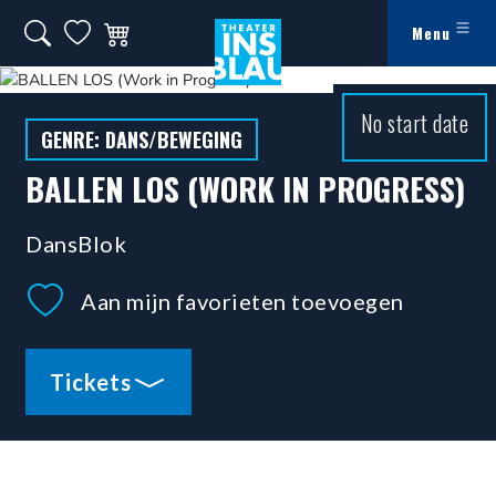
Ga naar hoofdinhoud
Zoeken op website
Mijn favorieten
Winkelwagen
Menu
Theater Ins Blau - Theater in Leiden
No start date
GENRE: DANS/BEWEGING
BALLEN LOS (WORK IN PROGRESS)
DansBlok
Aan mijn favorieten toevoegen
Tickets