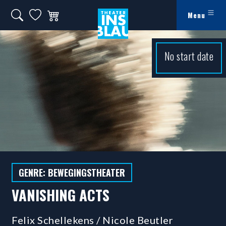
Ga naar hoofdinhoud
Zoeken op website
Mijn favorieten
Winkelwagen
Menu
Theater Ins Blau - Theater in Leiden
No start date
GENRE: BEWEGINGSTHEATER
VANISHING ACTS
Felix Schellekens / Nicole Beutler