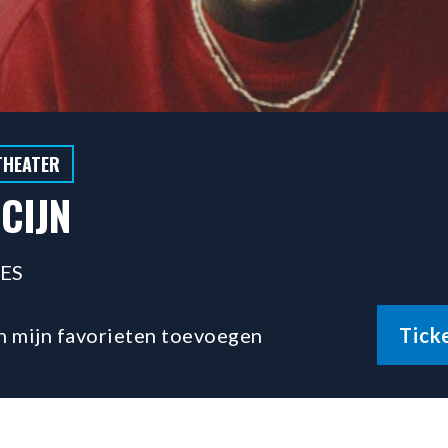
THEATER
CIJN
MES
n mijn favorieten toevoegen
Tick