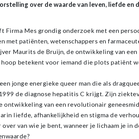
rstelling over de waarde van leven, liefde en de
ft Firma Mes grondig onderzoek met een persoo
en met patiënten, wetenschappers en farmaceut
ijver Maurits de Bruijn, de ontwikkeling van ee
e hoop betekent voor iemand die plots patiënt w
 een jonge energieke queer man die als dragque
n 1999 de diagnose hepatitis C krijgt. Zijn ziekt
e ontwikkeling van een revolutionair geneesmid
arin liefde, afhankelijkheid en stigma de verh
r over van wie je bent, wanneer je lichaam je in 
genwaarde?