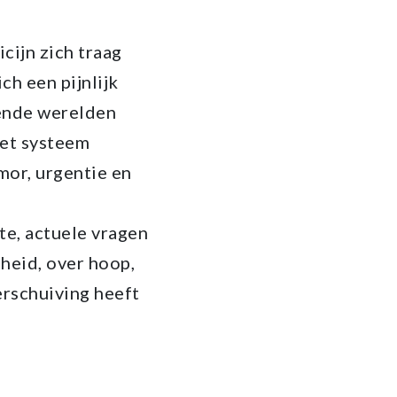
cijn zich traag
ch een pijnlijk
sende werelden
het systeem
mor, urgentie en
te, actuele vragen
heid, over hoop,
verschuiving heeft