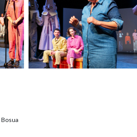
s Bosua
 Yora Rienst