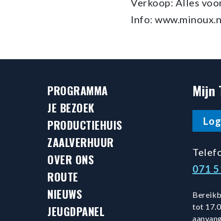
Verkoop: Alles vo
Info: www.minoux.n
Mijn 
PROGRAMMA
JE BEZOEK
Log
PRODUCTIEHUIS
ZAALVERHUUR
Telef
OVER ONS
071 
ROUTE
NIEUWS
Bereikb
tot 17.0
JEUGDPANEL
aanvang