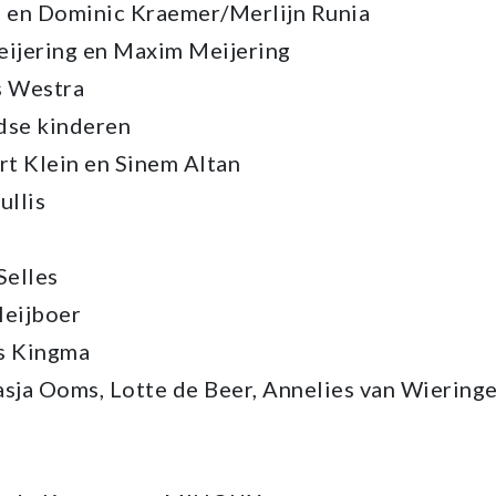
a en Dominic Kraemer/Merlijn Runia
eijering en Maxim Meijering
s Westra
dse kinderen
t Klein en Sinem Altan
ullis
s
Selles
Heijboer
ls Kingma
sja Ooms, Lotte de Beer, Annelies van Wieringe
s