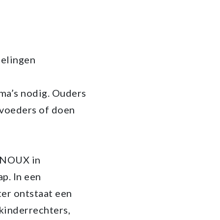
oelingen
oma’s nodig. Ouders
 voeders of doen
MINOUX in
p. In een
er ontstaat een
kinderrechters,