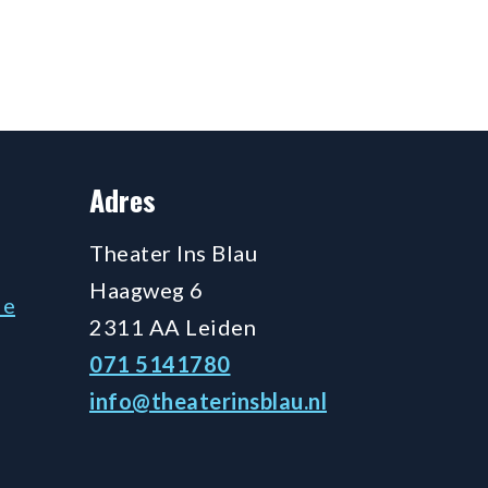
Adres
Theater Ins Blau
Haagweg 6
de
2311 AA Leiden
071 5141780
info@theaterinsblau.nl