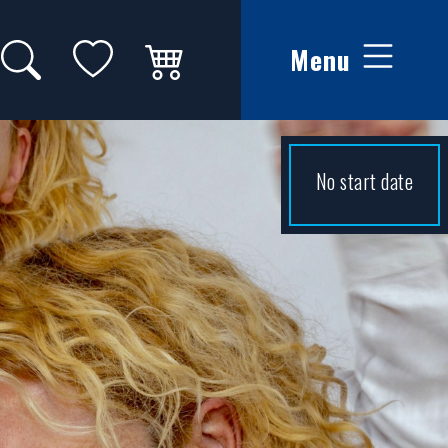
Zoeken op website
Mijn favorieten
Winkelwagen
Menu
No start date