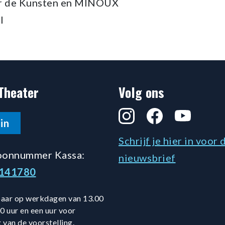
or de Kunsten en MINOUX
l
Theater
Volg ons
Instagram
Facebook
YouTube
in
Schrijf je hier in voor 
oonnummer Kassa:
nieuwsbrief
5141780
aar op werkdagen van 13.00
0 uur en een uur voor
 van de voorstelling.