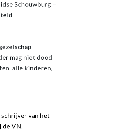
Leidse Schouwburg –
steld
rgezelschap
der mag niet dood
ten, alle kinderen,
 schrijver van het
j de VN.