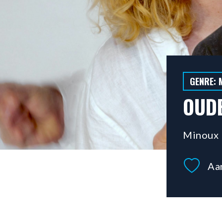
GENRE: 
OUD
Minoux
Aa