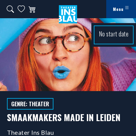
Ga naar hoofdinhoud
Zoeken op website
Mijn favorieten
Winkelwagen
Menu
Theater Ins Blau - Theater in Leiden
No start date
GENRE: THEATER
SMAAKMAKERS MADE IN LEIDEN
Theater Ins Blau