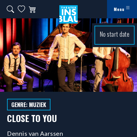
Ga naar hoofdinhoud
Zoeken op website
Mijn favorieten
Winkelwagen
Menu
Theater Ins Blau - Theater in Leiden
No start date
GENRE: MUZIEK
CLOSE TO YOU
Dennis van Aarssen