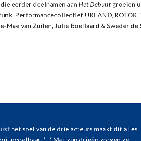
 die eerder deelnamen aan
Het Debuut
groeien u
dfunk, Performancecollectief URLAND, ROTOR, 
e-Mae van Zuilen, Julie Boellaard & Sweder de 
uist het spel van de drie acteurs maakt dit alles
oi invoelbaar. (...) Met zijn drieën zorgen ze