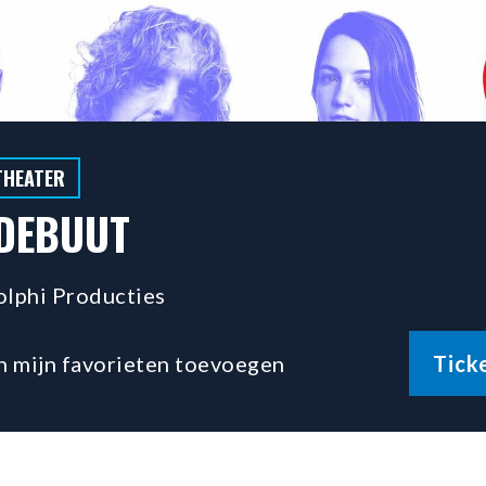
THEATER
 DEBUUT
olphi Producties
n mijn favorieten toevoegen
Tick