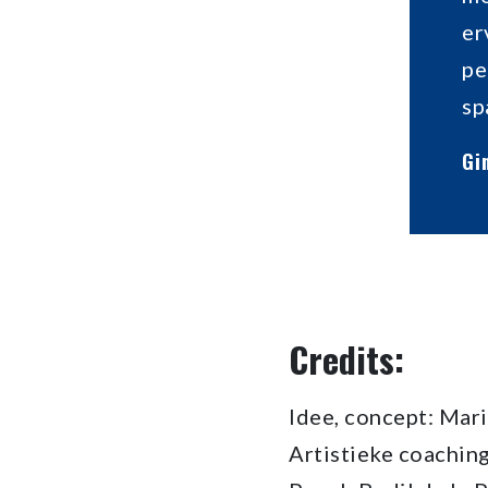
er
pe
sp
Gi
Credits:
Idee, concept: Ma
Artistieke coachin