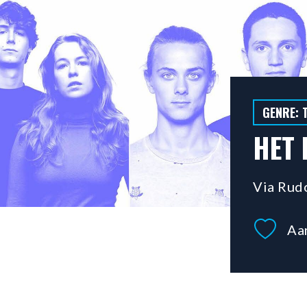
GENRE: 
HET
Via Rud
Aa