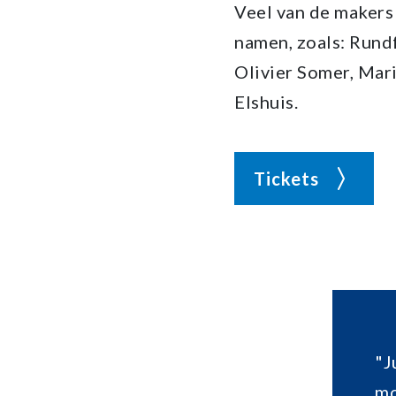
Veel van de makers
namen, zoals: Run
Olivier Somer, Mari
Elshuis.
Tickets
"J
mo