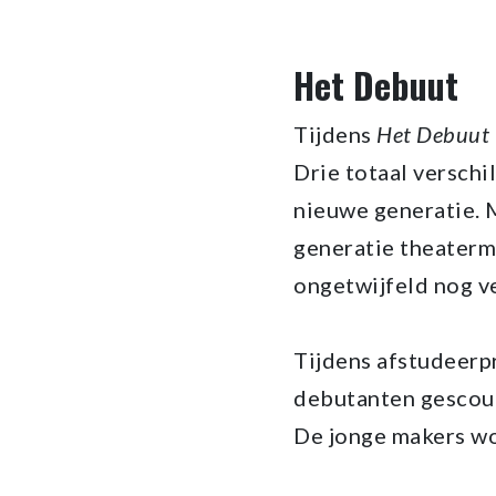
Het Debuut
Tijdens
Het Debuut
Drie totaal verschi
nieuwe generatie.
generatie theaterma
ongetwijfeld nog v
Tijdens afstudeerpr
debutanten gescout.
De jonge makers wo