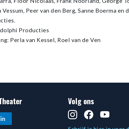
Parra, Floor Nicolaas, Frank Noorland, George To
 Vessum, Peer van den Berg, Sanne Boerma en 
cties.
udolphi Producties
ng: Perla van Kessel, Roel van de Ven
Theater
Volg ons
Instagram
Facebook
YouTube
in
Schrijf je hier in voor 