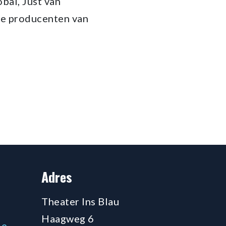
bal, Just van
de producenten van
Adres
Theater Ins Blau
Haagweg 6
de