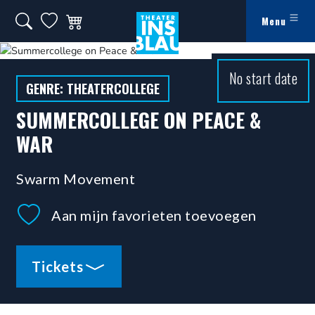
Ga naar hoofdinhoud
Zoeken op website
Mijn favorieten
Winkelwagen
Menu
Theater Ins Blau - Theater in Leiden
No start date
GENRE: THEATERCOLLEGE
SUMMERCOLLEGE ON PEACE &
WAR
Swarm Movement
Aan mijn favorieten toevoegen
Tickets