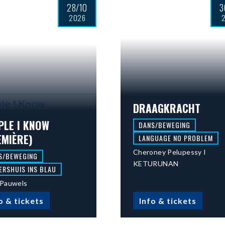
28/10
3
2026
DRAAGKRACHT
PLE I KNOW
DANS/BEWEGING
EMIÈRE)
LANGUAGE NO PROBLEM
Cheroney Pelupessy I
S/BEWEGING
KETURUNAN
ERSHUIS INS BLAU
Pauwels
o & tickets
Info & tickets