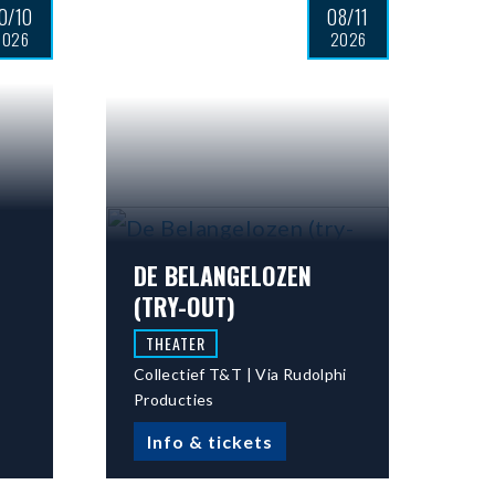
0/10
08/11
2026
2026
DE BELANGELOZEN
(TRY-OUT)
THEATER
Collectief T&T | Via Rudolphi
Producties
Info & tickets