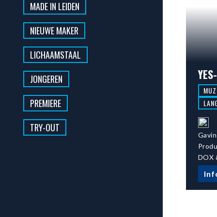
MADE IN LEIDEN
NIEUWE MAKER
LICHAAMSTAAL
YES
JONGEREN
MUZ
PREMIERE
LAN
TRY-OUT
Gavin
Produ
DOX &
Inf