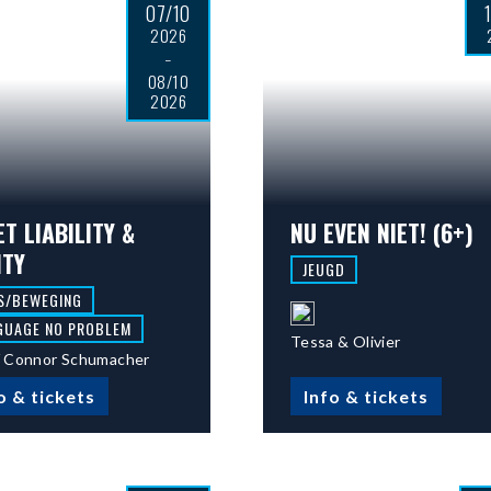
07/10
2026
-
08/10
2026
T LIABILITY &
NU EVEN NIET! (6+)
ITY
JEUGD
S/BEWEGING
GUAGE NO PROBLEM
Tessa & Olivier
 Connor Schumacher
o & tickets
Info & tickets