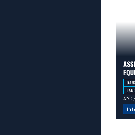
ASSE
EQU
DAN
LAN
ARK /
Inf