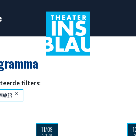
e
gramma
teerde filters:
 MAKER
11/09
1
2026