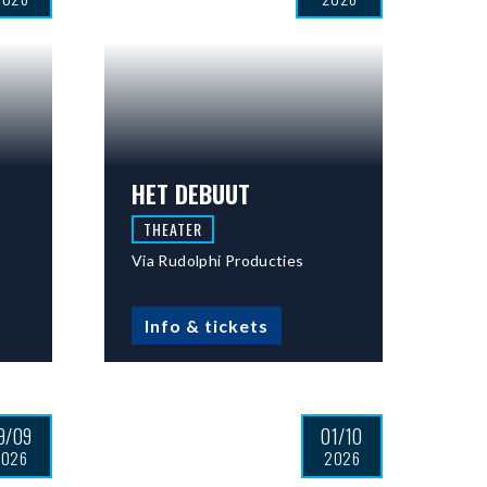
HET DEBUUT
THEATER
Via Rudolphi Producties
Info & tickets
9/09
01/10
2026
2026