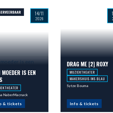
ESERVEERBAAR
14/11
2026
DRAG ME [2] ROXY
N MOEDER IS EEN
MUZIEKTHEATER
S
MAKERSHUIS INS BLAU
Sytze Bouma
IEKTHEATER
na NaberMacnack
o & tickets
Info & tickets