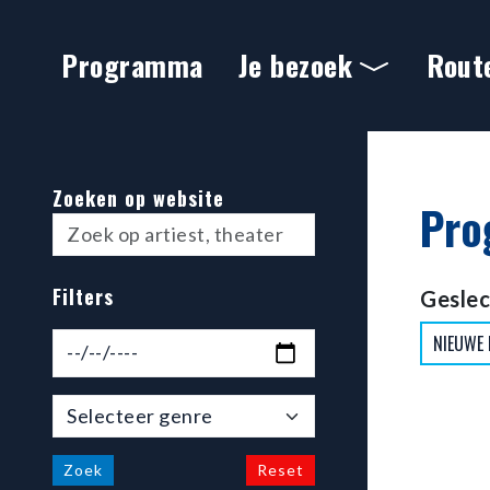
Ga naar hoofdinhoud
Programma
Je bezoek
Rout
Programma
Zoeken op website
Pro
Filters
Geslec
Filter op datum
NIEUWE
Selecteer genre
Zoek
Reset