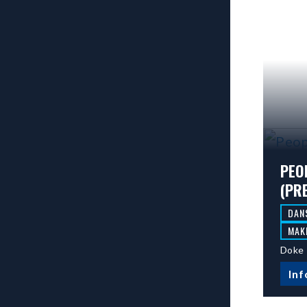
PEO
(PR
DAN
MAK
Doke 
Inf