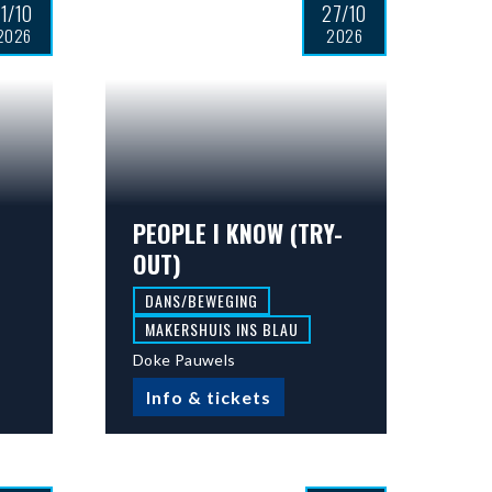
11/10
27/10
2026
2026
PEOPLE I KNOW (TRY-
OUT)
DANS/BEWEGING
MAKERSHUIS INS BLAU
Doke Pauwels
Info & tickets