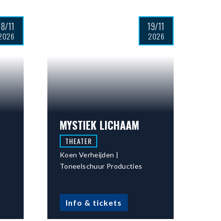
18/11
19/11
2026
2026
MYSTIEK LICHAAM
THEATER
Koen Verheijden |
Toneelschuur Producties
Info & tickets