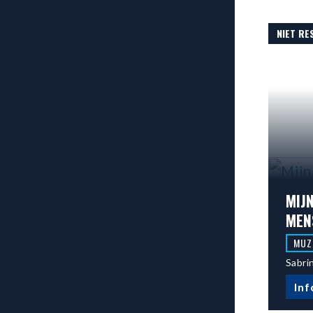
NIET R
MIJ
MEN
MUZ
Sabri
Inf